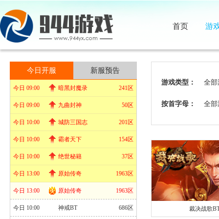
首页
游
今日开服
新服预告
游戏类型：
全部
今日 09:00
暗黑封魔录
241区
按首字母：
全部
今日 09:00
九曲封神
50区
今日 10:00
城防三国志
201区
今日 10:00
霸者天下
154区
今日 10:00
绝世秘籍
37区
今日 13:00
原始传奇
1963区
今日 13:00
原始传奇
1963区
今日 10:00
神戒BT
686区
裁决战歌B