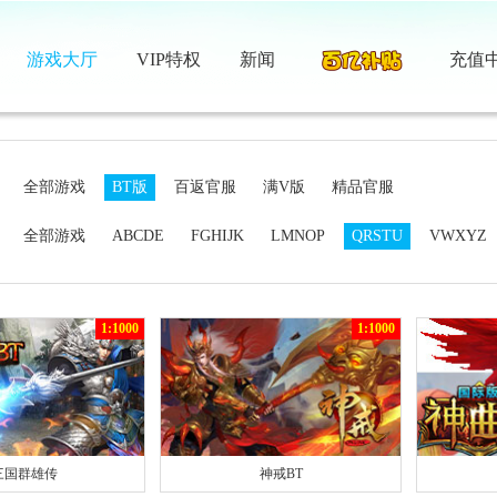
游戏大厅
VIP特权
新闻
充值
：
全部游戏
BT版
百返官服
满V版
精品官服
：
全部游戏
ABCDE
FGHIJK
LMNOP
QRSTU
VWXYZ
1:1000
1:1000
三国群雄传
神戒BT