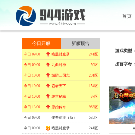
首页
今日开服
新服预告
游戏类型
今日 09:00
暗黑封魔录
241区
按首字母
今日 09:00
九曲封神
50区
今日 10:00
城防三国志
201区
今日 10:00
霸者天下
154区
今日 10:00
绝世秘籍
37区
今日 13:00
原始传奇
1963区
今日 09:00
传奇霸业（新）
585区
今日 09:00
暗黑封魔录
241区