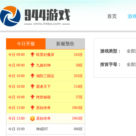
首页
游
今日开服
新服预告
游戏类型：
全部
今日 09:00
暗黑封魔录
241区
按首字母：
全部
今日 09:00
九曲封神
50区
今日 10:00
城防三国志
201区
今日 10:00
霸者天下
154区
今日 10:00
绝世秘籍
37区
今日 13:00
原始传奇
1963区
今日 13:00
原始传奇
1963区
今日 10:00
神戒BT
686区