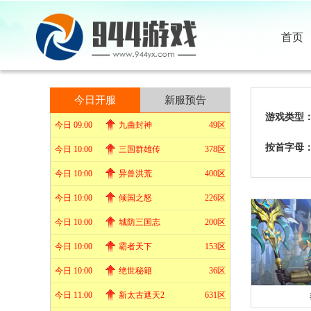
首页
今日开服
新服预告
游戏类型
今日 09:00
九曲封神
49区
按首字母
今日 10:00
三国群雄传
378区
今日 10:00
异兽洪荒
400区
今日 10:00
倾国之怒
226区
今日 10:00
城防三国志
200区
今日 10:00
霸者天下
153区
今日 10:00
绝世秘籍
36区
今日 11:00
新太古遮天2
631区