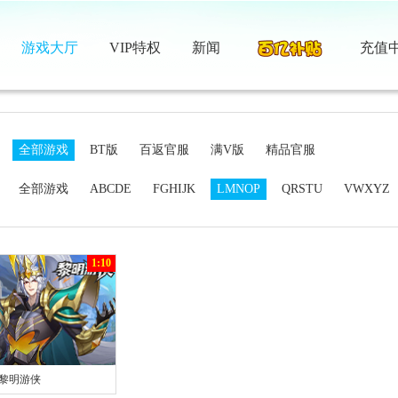
游戏大厅
VIP特权
新闻
充值
：
全部游戏
BT版
百返官服
满V版
精品官服
：
全部游戏
ABCDE
FGHIJK
LMNOP
QRSTU
VWXYZ
1:10
黎明游侠